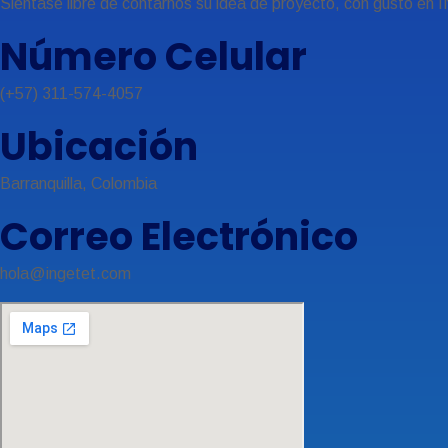
Siéntase libre de contarnos su idea de proyecto, con gusto en
Número Celular
(+57) 311-574-4057
Ubicación
Barranquilla, Colombia
Correo Electrónico
hola@ingetet.com