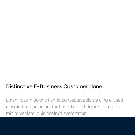
Distinctive E-Business Customer done.
Lorem ipsum dolor sit amet consectet adipisie cing elit sed
eiusmod tempor incididunt on labore et dolore. Ut enim ad
minim veniam, quis nostrud exercitation