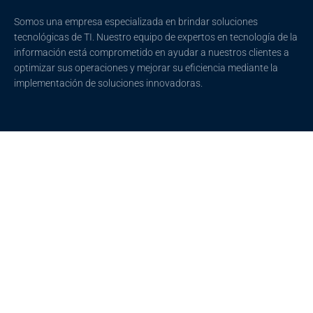
Somos una empresa especializada en brindar soluciones
tecnológicas de TI. Nuestro equipo de expertos en tecnología de la
información está comprometido en ayudar a nuestros clientes a
optimizar sus operaciones y mejorar su eficiencia mediante la
implementación de soluciones innovadoras.
Mapa del Sitio
Nuestros
Contactanos
Servicios
¿Quienes Somos?
hola@ingetet.com
Consultoria y Asesoría
Contacto
Barranquilla,
DaaS
Politica tratamiento de
Colombia
Soluciones TI
datos
(+57) 311-574-
Productos
4057
Descargas
Tecnológicos
www.ingetet.com